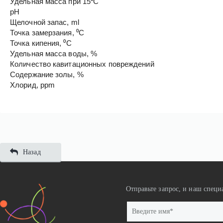
Удельная масса при 15⁰C
pH
Щелочной запас, ml
Точка замерзания, ⁰C
Точка кипения, ⁰C
Удельная масса воды, %
Количество кавитационных повреждений
Содержание золы, %
Хлорид, ppm
Назад
Отправьте запрос, и наш специ
Имя
*