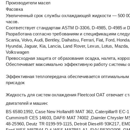
Производители масел
Фасовка
Увеличенный срок службы охлаждающей жидкости — 500 000
часов.
Соответствует стандартам ASTM D-3306, D-4985, D-4985 и D
Разработана согласно требованиям и спецификациям следу
Scania, Volvo, Audi, Bentley, Daihatsu, Ferrari, Fiat, Ford, Honda
Hyundai, Jaguar, Kia, Lancia, Land Rover, Lexus, Lotus, Mazda,
Volkswagen
Превосходная защита от образования осадка, налета, корроз
Обеспечивает максимально эффективную работу системы ох
Эффективная теплопередача обеспечивается оптимальным
присадок
Жидкость для систем охлаждения Fleetcool OAT отвечает с
двигателей и машин:
BS 6580:1992, Case New Holland® MAT 362, Caterpillar® EC-1
Cummins® CES 14603, DAF® MAT 74002 ,Daimler Chrysler MS-
48-25960, Deutz TR 0199-99-1115, Detroit Diesel® 93K217, EM
Ford WSS-M97B44-D & WSS-M97B51-A1, FVV R530/2005, GM